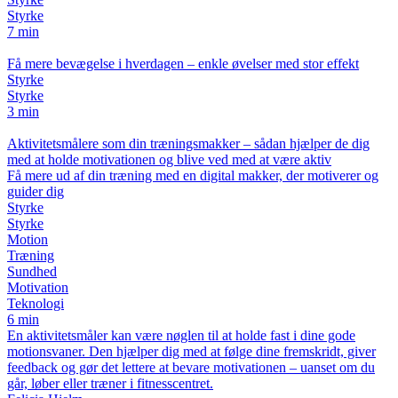
Styrke
7 min
Få mere bevægelse i hverdagen – enkle øvelser med stor effekt
Styrke
Styrke
3 min
Aktivitetsmålere som din træningsmakker – sådan hjælper de dig
med at holde motivationen og blive ved med at være aktiv
Få mere ud af din træning med en digital makker, der motiverer og
guider dig
Styrke
Styrke
Motion
Træning
Sundhed
Motivation
Teknologi
6 min
En aktivitetsmåler kan være nøglen til at holde fast i dine gode
motionsvaner. Den hjælper dig med at følge dine fremskridt, giver
feedback og gør det lettere at bevare motivationen – uanset om du
går, løber eller træner i fitnesscentret.