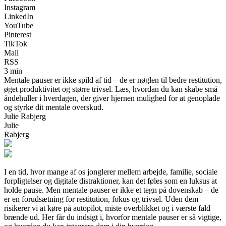
Instagram
LinkedIn
YouTube
Pinterest
TikTok
Mail
RSS
3 min
Mentale pauser er ikke spild af tid – de er nøglen til bedre restitution,
øget produktivitet og større trivsel. Læs, hvordan du kan skabe små
åndehuller i hverdagen, der giver hjernen mulighed for at genoplade
og styrke dit mentale overskud.
Julie Rabjerg
Julie
Rabjerg
I en tid, hvor mange af os jonglerer mellem arbejde, familie, sociale
forpligtelser og digitale distraktioner, kan det føles som en luksus at
holde pause. Men mentale pauser er ikke et tegn på dovenskab – de
er en forudsætning for restitution, fokus og trivsel. Uden dem
risikerer vi at køre på autopilot, miste overblikket og i værste fald
brænde ud. Her får du indsigt i, hvorfor mentale pauser er så vigtige,