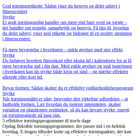
God træningsetikette: Sådan viser du hensyn og deler udstyr i
fitnesscentret
Styrke
Et godt træningsmiljø handler om mere end bare sved og vægte –
det handler om respekt, samarbejde og hensyn. Få tips til, hvordan
du deler udstyr, viser god etikette og bidrager til en positiv stemning
i fitnesscentret.
Få mere bevægelse i hverdagen – enkle øvelser med stor effekt
Styrke
Du behøver hverken fitnesskort eller ekstra tid i kalenderen for at få
mere bevægelse ind i din dag. Med enkle øvelser og små justeringer
i hverdagen kan du styrke både krop og sind – og mærke effekten
allerede efter kort tid.
Bevar formen: Sådan skaber du et effektivt vedligeholdelsesprogram
Styrke
Når træningsmålet er nået, begynder den virkelige udfordring – at
fastholde formen. Lær hvordan du justerer intensiteten, skaber
variation og planlægger restitution, så du kan bevare styrke, energi
og træningsglæde på lang sigt.
5 effektive træningsprogrammer til travle dage
Opdag fleksible træningsprogrammer, der passer ind i en hektisk
hverdag. E-bogen tilbyder korte og effektive træningsøkter, der kan