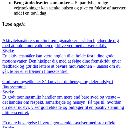
Brug åndedrættet som anker
– Et par dybe, rolige
vejrtrækninger kan sænke pulsen og give en følelse af nærvær
midt i en travl dag.
Læs også:
Aktivitetsmålere som din træningsmakker – sådan hjælper de dig
med at holde motivationen og blive ved med at være aktiv
Styrke
En aktivitetsmåler kan være nøglen til at holde fast i dine gode
motionsvaner. Den hjælper dig med at følge dine fremskridt, giver
feedback og gør det lettere at bevare motivationen – uanset om du
går, løber eller træner i fitnesscentret.
God træningsetikette: Sådan viser du hensyn og deler udstyr i
fitnesscentret
Styrke
Et godt træningsmiljø handler om mere end bare sved og vægte –
det handler om respekt, samarbejde og hensyn. Få tips til, hvordan
du deler udstyr, viser god etikette og bidrager til en positiv stemning
i fitnesscentret.
Få mere bevægelse i hverdagen – enkle øvelser med stor effekt
Styrke