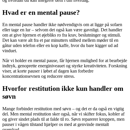
og hvordan du kan integrere dem i din hverdag.
Hvad er en mental pause?
En mental pause handler ikke nødvendigvis om at ligge på sofaen
eller tage en lur – selvom det også kan være gavnligt. Det handler
om at give hjernen et øjebliks ro fra krav, beslutninger og stimuli.
Det kan være alt fra et par minutters stilhed mellem møder til en
gåtur uden telefon eller en kop kaffe, hvor du bare kigger ud ad
vinduet.
Når vi holder en mental pause, får hjernen mulighed for at bearbejde
indtryk, genoprette energiniveauet og styrke kreativiteten. Forskning
viser, at korte pauser i løbet af dagen kan forbedre
koncentrationsevnen og reducere stress.
Hvorfor restitution ikke kun handler om
søvn
Mange forbinder restitution med søvn – og det er da også en vigtig
del. Men mental restitution sker også, når vi skifter fokus, kobler af
og giver sindet plads til at falde til ro. Søvn reparerer kroppen, men
pauser i vågen tilstand hjælper os med at genvinde mentalt
overskud.