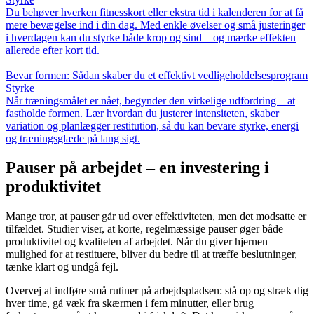
Du behøver hverken fitnesskort eller ekstra tid i kalenderen for at få
mere bevægelse ind i din dag. Med enkle øvelser og små justeringer
i hverdagen kan du styrke både krop og sind – og mærke effekten
allerede efter kort tid.
Bevar formen: Sådan skaber du et effektivt vedligeholdelsesprogram
Styrke
Når træningsmålet er nået, begynder den virkelige udfordring – at
fastholde formen. Lær hvordan du justerer intensiteten, skaber
variation og planlægger restitution, så du kan bevare styrke, energi
og træningsglæde på lang sigt.
Pauser på arbejdet – en investering i
produktivitet
Mange tror, at pauser går ud over effektiviteten, men det modsatte er
tilfældet. Studier viser, at korte, regelmæssige pauser øger både
produktivitet og kvaliteten af arbejdet. Når du giver hjernen
mulighed for at restituere, bliver du bedre til at træffe beslutninger,
tænke klart og undgå fejl.
Overvej at indføre små rutiner på arbejdspladsen: stå op og stræk dig
hver time, gå væk fra skærmen i fem minutter, eller brug