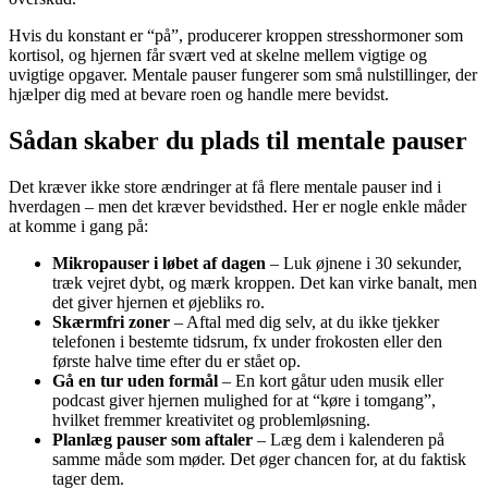
Hvis du konstant er “på”, producerer kroppen stresshormoner som
kortisol, og hjernen får svært ved at skelne mellem vigtige og
uvigtige opgaver. Mentale pauser fungerer som små nulstillinger, der
hjælper dig med at bevare roen og handle mere bevidst.
Sådan skaber du plads til mentale pauser
Det kræver ikke store ændringer at få flere mentale pauser ind i
hverdagen – men det kræver bevidsthed. Her er nogle enkle måder
at komme i gang på:
Mikropauser i løbet af dagen
– Luk øjnene i 30 sekunder,
træk vejret dybt, og mærk kroppen. Det kan virke banalt, men
det giver hjernen et øjebliks ro.
Skærmfri zoner
– Aftal med dig selv, at du ikke tjekker
telefonen i bestemte tidsrum, fx under frokosten eller den
første halve time efter du er stået op.
Gå en tur uden formål
– En kort gåtur uden musik eller
podcast giver hjernen mulighed for at “køre i tomgang”,
hvilket fremmer kreativitet og problemløsning.
Planlæg pauser som aftaler
– Læg dem i kalenderen på
samme måde som møder. Det øger chancen for, at du faktisk
tager dem.