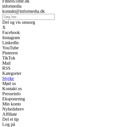
FitnessTime.dk
informedia
kontakt@informedia.dk
Del og vis omsorg
X
Facebook
Instagram
LinkedIn
YouTube
Pinterest
TikTok
Mail
RSS
Kategorier
Styrke
Mød os
Kontakt os
Presseinfo
Eksponering
Min konto
Nyhedsbrev
Affiliate
Del et tip
Log på