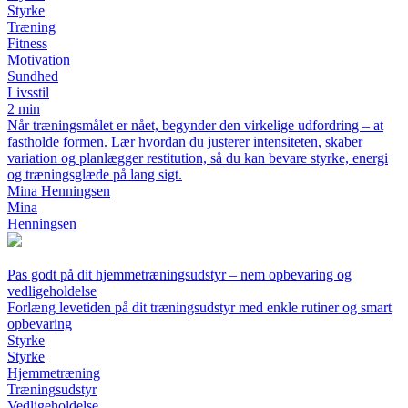
Styrke
Træning
Fitness
Motivation
Sundhed
Livsstil
2 min
Når træningsmålet er nået, begynder den virkelige udfordring – at
fastholde formen. Lær hvordan du justerer intensiteten, skaber
variation og planlægger restitution, så du kan bevare styrke, energi
og træningsglæde på lang sigt.
Mina Henningsen
Mina
Henningsen
Pas godt på dit hjemmetræningsudstyr – nem opbevaring og
vedligeholdelse
Forlæng levetiden på dit træningsudstyr med enkle rutiner og smart
opbevaring
Styrke
Styrke
Hjemmetræning
Træningsudstyr
Vedligeholdelse