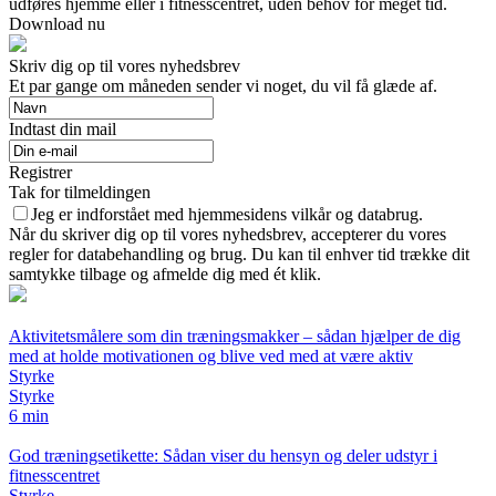
udføres hjemme eller i fitnesscentret, uden behov for meget tid.
Download nu
Skriv dig op til vores nyhedsbrev
Et par gange om måneden sender vi noget, du vil få glæde af.
Indtast din mail
Registrer
Tak for tilmeldingen
Jeg er indforstået med hjemmesidens vilkår og databrug.
Når du skriver dig op til vores nyhedsbrev, accepterer du vores
regler for databehandling og brug. Du kan til enhver tid trække dit
samtykke tilbage og afmelde dig med ét klik.
Aktivitetsmålere som din træningsmakker – sådan hjælper de dig
med at holde motivationen og blive ved med at være aktiv
Styrke
Styrke
6 min
God træningsetikette: Sådan viser du hensyn og deler udstyr i
fitnesscentret
Styrke