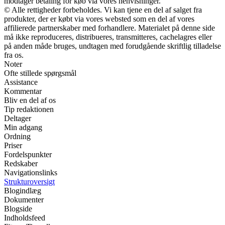
modtager betaling for køb via vores henvisninger.
© Alle rettigheder forbeholdes. Vi kan tjene en del af salget fra
produkter, der er købt via vores websted som en del af vores
affilierede partnerskaber med forhandlere. Materialet på denne side
må ikke reproduceres, distribueres, transmitteres, cachelagres eller
på anden måde bruges, undtagen med forudgående skriftlig tilladelse
fra os.
Noter
Ofte stillede spørgsmål
Assistance
Kommentar
Bliv en del af os
Tip redaktionen
Deltager
Min adgang
Ordning
Priser
Fordelspunkter
Redskaber
Navigationslinks
Strukturoversigt
Blogindlæg
Dokumenter
Blogside
Indholdsfeed