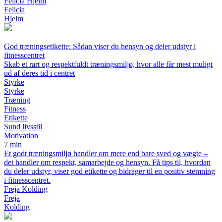
Felicia Hjelm
Felicia
Hjelm
God træningsetikette: Sådan viser du hensyn og deler udstyr i
fitnesscentret
Skab et rart og respektfuldt træningsmiljø, hvor alle får mest muligt
ud af deres tid i centret
Styrke
Styrke
Træning
Fitness
Etikette
Sund livsstil
Motivation
7 min
Et godt træningsmiljø handler om mere end bare sved og vægte –
det handler om respekt, samarbejde og hensyn. Få tips til, hvordan
du deler udstyr, viser god etikette og bidrager til en positiv stemning
i fitnesscentret.
Freja Kolding
Freja
Kolding