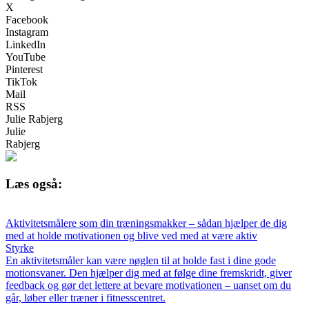
X
Facebook
Instagram
LinkedIn
YouTube
Pinterest
TikTok
Mail
RSS
Julie Rabjerg
Julie
Rabjerg
Læs også:
Aktivitetsmålere som din træningsmakker – sådan hjælper de dig
med at holde motivationen og blive ved med at være aktiv
Styrke
En aktivitetsmåler kan være nøglen til at holde fast i dine gode
motionsvaner. Den hjælper dig med at følge dine fremskridt, giver
feedback og gør det lettere at bevare motivationen – uanset om du
går, løber eller træner i fitnesscentret.