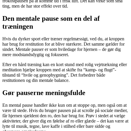
frokostpausen på at komme ud i frisk luft. Det kan virke som små
ting, men de har stor effekt over tid.
Den mentale pause som en del af
træningen
Hvis du dyrker sport eller træner regelmæssigt, ved du, at kroppen
har brug for restitution for at blive stærkere. Det samme gælder for
sindet. Mentale pauser er som hviledage for hjernen – de gør dig
mere modstandsdygtig og fokuseret.
Efter en hård træning kan en kort stund med rolig vejrtrækning eller
meditation hjælpe kroppen med at skifte fra “kamp- og flugt”-
tilstand til “hvile og genopbygning”. Det forbedrer både
restitutionen og din mentale balance.
Gør pauserne meningsfulde
En mental pause handler ikke kun om at stoppe op, men også om at
være til stede. Hvis du bruger pausen på at scrolle på sociale medier,
får hjernen sjældent den ro, den har brug for. Prøv i stedet at vælge
aktiviteter, der giver dig en følelse af ro eller glæde – det kan være at
lytte til musik, tegne, lave kaffe i stilhed eller bare sidde og