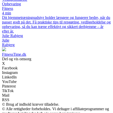
Opbevaring
Fitness
4 min
Dit hjemmetræningsudstyr holder længere og fungerer bedre, når du
passer godt på det. Få praktiske tips til rengøring, vedligeholdelse og
opbevaring, så du kan træne effektivt og sikkert derhjemme – år
efter år.
Julie Rabjerg
Julie
Rabjerg
FitnessTime.dk
Del og vis omsorg
X
Facebook
Instagram
LinkedIn
YouTube
Pinterest
TikTok
Mail
RSS
© Brug af indhold kræver tilladelse.
© Alle rettigheder forbeholdes. Vi deltager i affiliateprogrammer og