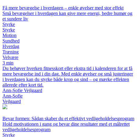
Få mere bevægelse i hverdagen – enkle øvelser med stor effekt
Små bevægelser i hverdagen kan give mere energi, bedre humør og
et sundere liv
Styrke
Styrke
Motion
Sundhed
Hverdag
Træning
Velvære
3 min
Du behøver hverken fitnesskort eller ekstra tid i kalenderen for at få
mere bevægelse ind i din dag. Med enkle øvelser og små justeringer
i hverdagen kan du styrke både krop og sind – og mærke effekten
allerede efter kort tid.
Ann-Sofie Vejlgaard
Ann-Sofie
Vejlgaard
Bevar formen: Sådan skaber du et effektivt vedligeholdelsesprogram
Hold motivationen i gang og bevar dine resultater med et målrettet
vedligeholdelsesprogram
Styrke